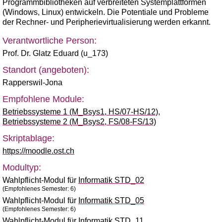
Programmbibliotheken auf verbreiteten Systemplattformen
(Windows, Linux) entwickeln. Die Potentiale und Probleme
der Rechner- und Peripherievirtualisierung werden erkannt.
Verantwortliche Person:
Prof. Dr. Glatz Eduard (u_173)
Standort (angeboten):
Rapperswil-Jona
Empfohlene Module:
Betriebssysteme 1 (M_Bsys1, HS/07-HS/12)
,
Betriebssysteme 2 (M_Bsys2, FS/08-FS/13)
Skriptablage:
https://moodle.ost.ch
Modultyp:
Wahlpflicht-Modul für
Informatik STD_02
(Empfohlenes Semester: 6)
Wahlpflicht-Modul für
Informatik STD_05
(Empfohlenes Semester: 6)
Wahlpflicht-Modul für
Informatik STD_11