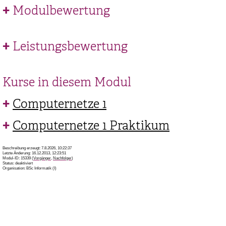
Modulbewertung
Leistungsbewertung
Kurse in diesem Modul
Computernetze 1
Computernetze 1 Praktikum
Beschreibung erzeugt: 7.8.2026, 10:22:37
Letzte Änderung: 16.12.2013, 12:23:51
Modul-ID: 15339 (
Vorgänger
,
Nachfolger
)
Status: deaktiviert
Organisation: BSc Informatik (I)