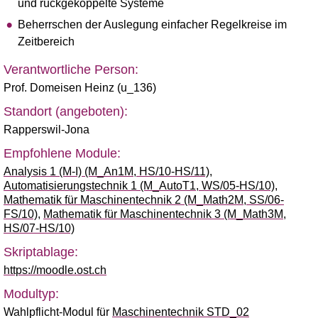
und rückgekoppelte Systeme
Beherrschen der Auslegung einfacher Regelkreise im
Zeitbereich
Verantwortliche Person:
Prof. Domeisen Heinz (u_136)
Standort (angeboten):
Rapperswil-Jona
Empfohlene Module:
Analysis 1 (M-I) (M_An1M, HS/10-HS/11)
,
Automatisierungstechnik 1 (M_AutoT1, WS/05-HS/10)
,
Mathematik für Maschinentechnik 2 (M_Math2M, SS/06-
FS/10)
,
Mathematik für Maschinentechnik 3 (M_Math3M,
HS/07-HS/10)
Skriptablage:
https://moodle.ost.ch
Modultyp:
Wahlpflicht-Modul für
Maschinentechnik STD_02