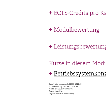
ECTS-Credits pro K
Modulbewertung
Leistungsbewertun
Kurse in diesem Mod
Betriebssystemkon
Beschreibung erzeugt: 7.8.2026, 10:22:19
Letzte Änderung: 18.6.2007, 13:01:28
Modul-ID: 11021 (
Nachfolger
)
Status: deaktiviert
Organisation: BSc Informatik (I)