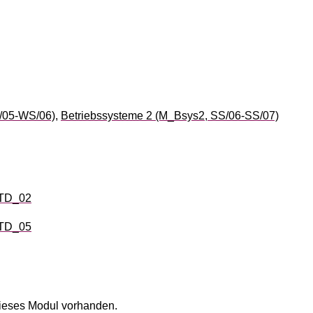
/05-WS/06)
,
Betriebssysteme 2 (M_Bsys2, SS/06-SS/07)
STD_02
STD_05
ieses Modul vorhanden.