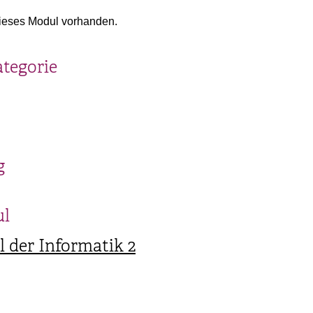
ieses Modul vorhanden.
ategorie
g
ul
 der Informatik 2