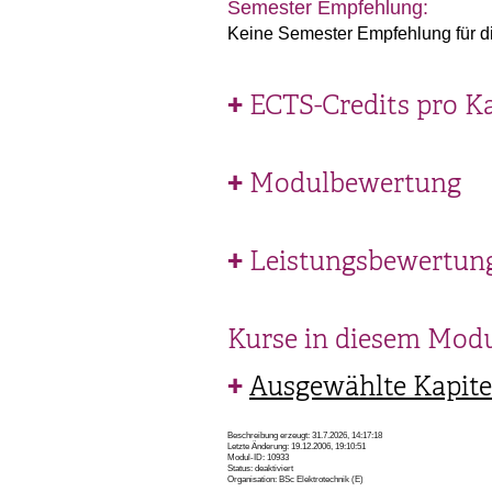
Semester Empfehlung:
Keine Semester Empfehlung für d
ECTS-Credits pro K
Modulbewertung
Leistungsbewertun
Kurse in diesem Mod
Ausgewählte Kapitel
Beschreibung erzeugt: 31.7.2026, 14:17:18
Letzte Änderung: 19.12.2006, 19:10:51
Modul-ID: 10933
Status: deaktiviert
Organisation: BSc Elektrotechnik (E)